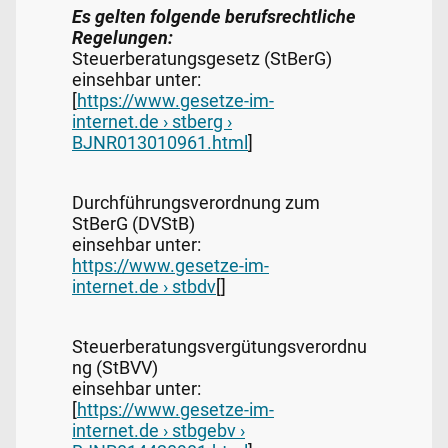
Es gelten folgende berufsrechtliche
Regelungen:
Steuerberatungsgesetz (StBerG)
einsehbar unter:
[
https://www.gesetze-im-
internet.de › stberg ›
BJNR013010961.html
]
Durchführungsverordnung zum
StBerG (DVStB)
einsehbar unter:
https://www.gesetze-im-
internet.de › stbdv
[]
Steuerberatungsvergütungsverordnu
ng (StBVV)
einsehbar unter:
[
https://www.gesetze-im-
internet.de › stbgebv ›